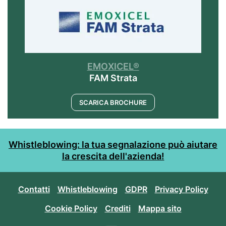
EMOXICEL®
FAM Strata
SCARICA BROCHURE
Whistleblowing: la tua segnalazione può aiutare
la crescita dell'azienda!
Contatti
Whistleblowing
GDPR
Privacy Policy
Cookie Policy
Crediti
Mappa sito