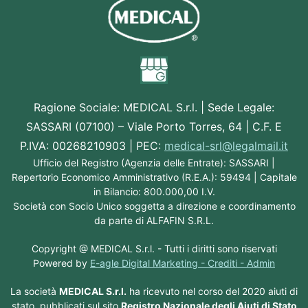
Ragione Sociale:
MEDICAL S.r.l.
| Sede Legale:
SASSARI (07100) – Viale Porto Torres, 64 | C.F. E
P.IVA: 00268210903 | PEC:
medical-srl@legalmail.it
Ufficio del Registro (Agenzia delle Entrate): SASSARI |
Repertorio Economico Amministrativo (R.E.A.): 59494 | Capitale
in Bilancio: 800.000,00 I.V.
Società con Socio Unico soggetta a direzione e coordinamento
da parte di ALFAFIN S.R.L.
Copyright @
MEDICAL S.r.l.
- Tutti i diritti sono riservati
Powered by
E-agle Digital Marketing -
Crediti
-
Admin
La società
MEDICAL S.r.l.
ha ricevuto nel corso del 2020 aiuti di
stato, pubblicati sul sito
Registro Nazionale degli Aiuti di Stato